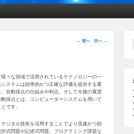
投稿ナビゲー
←
前へ
次へ
→
ション
ど様々な領域で活用されているテクノロジーの一
点システムは効率的かつ正確な評価を提供する重
は、自動採点の仕組みや利点、そして今後の展望
自動採点とは、コンピューターシステムを用いて
ことです。
、デジタル技術を活用することでより迅速かつ効
選択式問題や記述式問題、プログラミング課題な